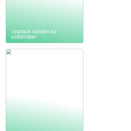
Upptäck världen av
ostförrätter