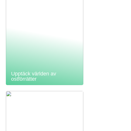
Upptäck världen av
ostförrätter