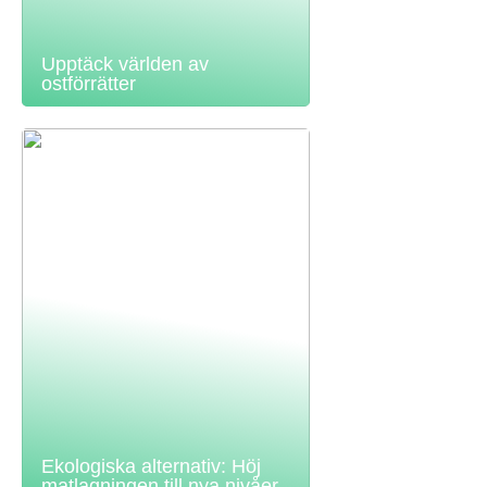
Upptäck världen av
ostförrätter
Ekologiska alternativ: Höj
matlagningen till nya nivåer