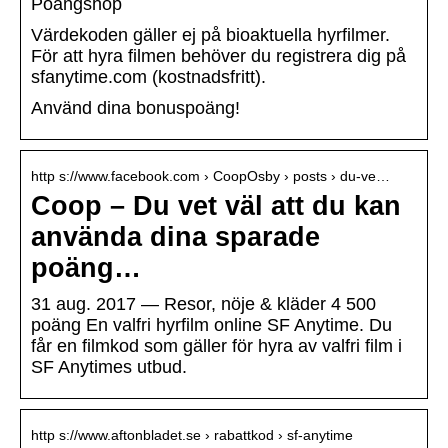
Poängshop
Värdekoden gäller ej på bioaktuella hyrfilmer.
För att hyra filmen behöver du registrera dig på
sfanytime.com (kostnadsfritt).
Använd dina bonuspoäng!
http s://www.facebook.com › CoopOsby › posts › du-ve…
Coop – Du vet väl att du kan
använda dina sparade
poäng…
31 aug. 2017 — Resor, nöje & kläder 4 500
poäng En valfri hyrfilm online SF Anytime. Du
får en filmkod som gäller för hyra av valfri film i
SF Anytimes utbud.
http s://www.aftonbladet.se › rabattkod › sf-anytime