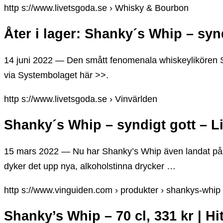
http s://www.livetsgoda.se › Whisky & Bourbon
Åter i lager: Shanky´s Whip – syn
14 juni 2022 — Den smått fenomenala whiskeylikören S
via Systembolaget här >>.
http s://www.livetsgoda.se › Vinvärlden
Shanky´s Whip – syndigt gott – L
15 mars 2022 — Nu har Shanky’s Whip även landat på
dyker det upp nya, alkoholstinna drycker …
http s://www.vinguiden.com › produkter › shankys-whip
Shanky’s Whip – 70 cl, 331 kr | H