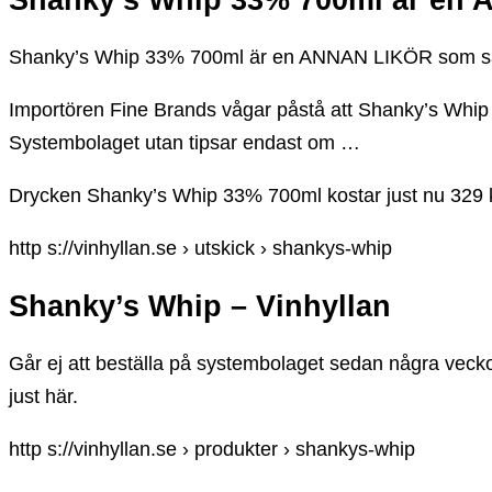
Shanky’s Whip 33% 700ml är en ANNAN LIKÖR som säl
Importören Fine Brands vågar påstå att Shanky’s Whip
Systembolaget utan tipsar endast om …
Drycken Shanky’s Whip 33% 700ml kostar just nu 329 
http s://vinhyllan.se › utskick › shankys-whip
Shanky’s Whip – Vinhyllan
Går ej att beställa på systembolaget sedan några veck
just här.
http s://vinhyllan.se › produkter › shankys-whip