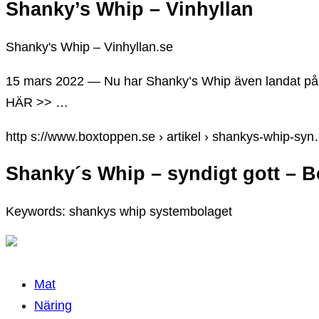
Shanky’s Whip – Vinhyllan
Shanky's Whip – Vinhyllan.se
15 mars 2022 — Nu har Shanky’s Whip även landat på
HÄR >> …
http s://www.boxtoppen.se › artikel › shankys-whip-sy
Shanky´s Whip – syndigt gott – 
Keywords: shankys whip systembolaget
Mat
Näring