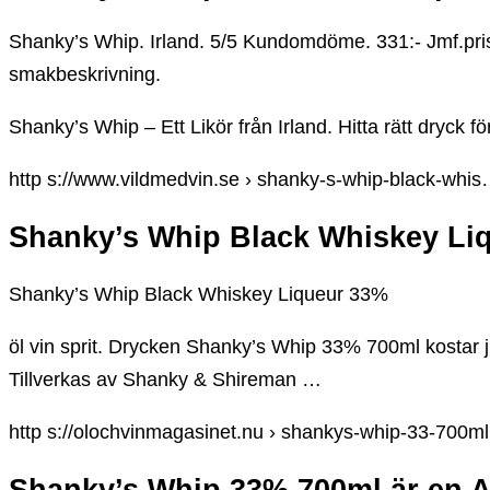
Shanky’s Whip. Irland. 5/5 Kundomdöme. 331:- Jmf.pris 
smakbeskrivning.
Shanky’s Whip – Ett Likör från Irland. Hitta rätt dryck för
http s://www.vildmedvin.se › shanky-s-whip-black-whi
Shanky’s Whip Black Whiskey Li
Shanky’s Whip Black Whiskey Liqueur 33%
öl vin sprit. Drycken Shanky’s Whip 33% 700ml kostar 
Tillverkas av Shanky & Shireman …
http s://olochvinmagasinet.nu › shankys-whip-33-700ml
Shanky’s Whip 33% 700ml är en 