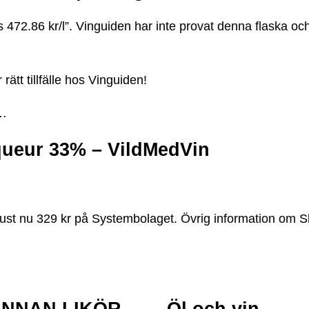
472.86 kr/l”. Vinguiden har inte provat denna flaska och
 rätt tillfälle hos Vinguiden!
s…
queur 33% – VildMedVin
just nu 329 kr på Systembolaget. Övrig information om 
ANNAN LIKÖR … – Öl och vin