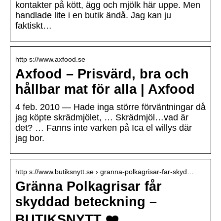
kontakter på kött, ägg och mjölk här uppe. Men
handlade lite i en butik ändå. Jag kan ju
faktiskt…
http s://www.axfood.se
Axfood – Prisvärd, bra och
hållbar mat för alla | Axfood
4 feb. 2010 — Hade inga större förväntningar då
jag köpte skrädmjölet, … Skrädmjöl…vad är
det? … Fanns inte varken på Ica el willys där
jag bor.
http s://www.butiksnytt.se › granna-polkagrisar-far-skyd…
Gränna Polkagrisar får
skyddad beteckning –
BUTIKSNYTT ❤️