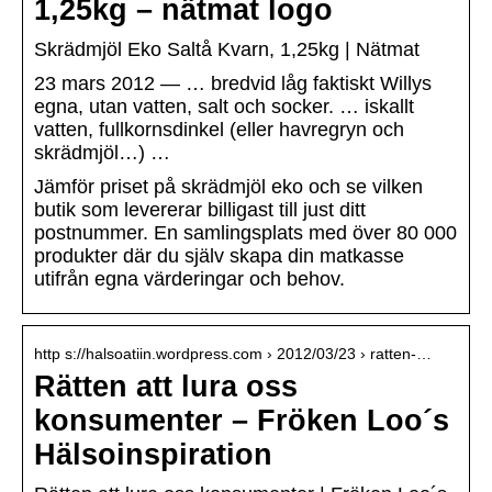
1,25kg – nätmat logo
Skrädmjöl Eko Saltå Kvarn, 1,25kg | Nätmat
23 mars 2012 — … bredvid låg faktiskt Willys
egna, utan vatten, salt och socker. … iskallt
vatten, fullkornsdinkel (eller havregryn och
skrädmjöl…) …
Jämför priset på skrädmjöl eko och se vilken
butik som levererar billigast till just ditt
postnummer. En samlingsplats med över 80 000
produkter där du själv skapa din matkasse
utifrån egna värderingar och behov.
http s://halsoatiin.wordpress.com › 2012/03/23 › ratten-…
Rätten att lura oss
konsumenter – Fröken Loo´s
Hälsoinspiration