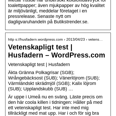
Metsä Tissue har undersökt koldioxidavtryck för
toalettpapper; även mjukpapper av hög kvalitet
är miljövänligt, meddelar företaget i en
pressrelease. Senaste nytt om
dagligvaruhandeln på Butikstrender.se.
http s://husfadern.wordpress.com › 2013/04/23 › vetens…
Vetenskapligt test |
Husfadern – WordPress.com
Vetenskapligt test | Husfadern
Äkta Gränna Polkagrisar (SGB);
Wrångebäcksost (SUB); Vänerlöjrom (SUB);
Värmländskt skrädmjöl (SGB); Kalix löjrom
(SUB); Upplandskubb (SUB) …
Är uppe i Umeå nu en sväng. Läste precis om
den här coola killen i tidningen: Håller på med
ett vetenskapligt test. Har inte med mig
tillräckligt med mat upp. Har i och för sig bra