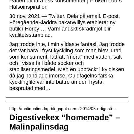
Rätten att lura oss konsumenter | Fröken Loo´s
Hälsoinspiration
30 nov. 2021 — Twitter. Dela på email. E-post.
FöregåendeBläddra bakåtWillys etablerar ny
butik i Hörby … Värmländskt skrädmjöl blir
kvalitetsstämplad.
Jag trodde inte, i min vildaste fantasi. Jag trodde
det var bara i fryst kyckling som man blev lurad
som konsument, lätt att ”möra” med vatten, salt
och i vissa fall både socker och
stabiliseringsmedel. Men en upptäckt i kyldisken
då jag handlade imorse, Guldfågelns färska
kycklingfilé var inte bättre än den frysta,
besprutad med…
http ://malinpalinsdag.blogspot.com › 2014/05 › digesti…
Digestivekex “homemade” –
Malinpalinsdag