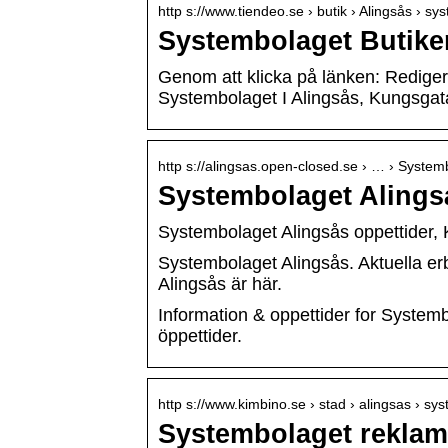
http s://www.tiendeo.se › butik › Alingsås › s
Systembolaget Butiker
Genom att klicka på länken: Redig
Systembolaget I Alingsås, Kungsga
http s://alingsas.open-closed.se › … › System
Systembolaget Alings
Systembolaget Alingsås oppettider,
Systembolaget Alingsås. Aktuella er
Alingsås är här.
Information & oppettider for Syste
öppettider.
http s://www.kimbino.se › stad › alingsas › sy
Systembolaget reklam