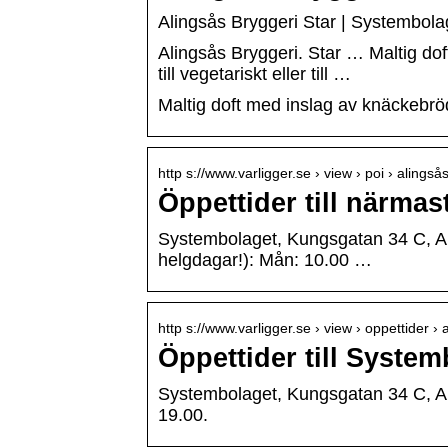
Alingsås Bryggeri Star | Systembola
Alingsås Bryggeri. Star … Maltig dof
till vegetariskt eller till …
Maltig doft med inslag av knäckebröd,
http s://www.varligger.se › view › poi › alingså
Öppettider till närma
Systembolaget, Kungsgatan 34 C, Ali
helgdagar!): Mån: 10.00 …
http s://www.varligger.se › view › oppettider › 
Öppettider till Syste
Systembolaget, Kungsgatan 34 C, Ali
19.00.