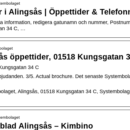
ystembolaget
 i Alingsås | Öppettider & Telef
era information, redigera gatunamn och nummer, Postnu
tan 34 C, …
bolaget
ås öppettider, 01518 Kungsgatan 
 Kungsgatan 34 C
bjudanden. 3/5. Actual brochure. Det senaste Systembol
mbolaget, Alingsås, 01518 Kungsgatan 34 C, Systembolag
stembolaget
blad Alingsås – Kimbino