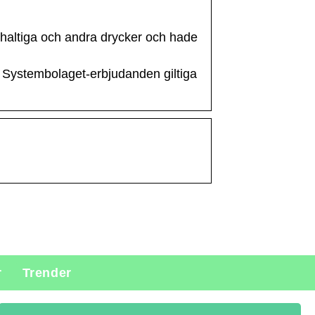
haltiga och andra drycker och hade
å Systembolaget-erbjudanden giltiga
r
Trender