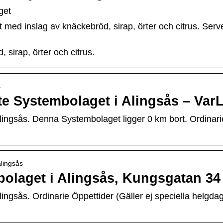
get
t med inslag av knäckebröd, sirap, örter och citrus. Ser
 sirap, örter och citrus.
s
ste Systembolaget i Alingsås – Var
ngsås. Denna Systembolaget ligger 0 km bort. Ordinarie 
alingsås
mbolaget i Alingsås, Kungsgatan 34
ngsås. Ordinarie Öppettider (Gäller ej speciella helgdag