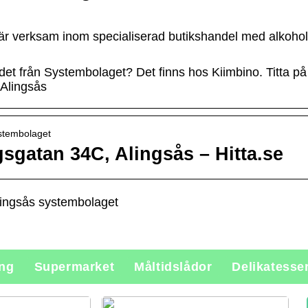
 verksam inom specialiserad butikshandel med alkohol
adet från Systembolaget? Det finns hos Kiimbino. Titta p
 Alingsås
ystembolaget
gatan 34C, Alingsås – Hitta.se
lingsås systembolaget
ing
Supermarket
Måltidslådor
Delikatesse