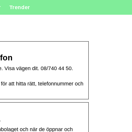
r
Trender
efon
Visa vägen dit. 08/740 44 50.
ör att hitta rätt, telefonnummer och
a
embolaget och när de öppnar och