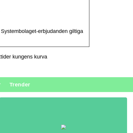
e
å Systembolaget-erbjudanden giltiga
tider kungens kurva
r
Trender