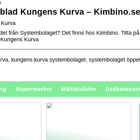
t
blad Kungens Kurva – Kimbino.s
 Kurva
adet från Systembolaget? Det finns hos Kiimbino. Titta p
| Kungens Kurva
va, kungens kurva systembolaget, systembolaget öppet
ing
Supermarket
Måltidslådor
Delikatesse