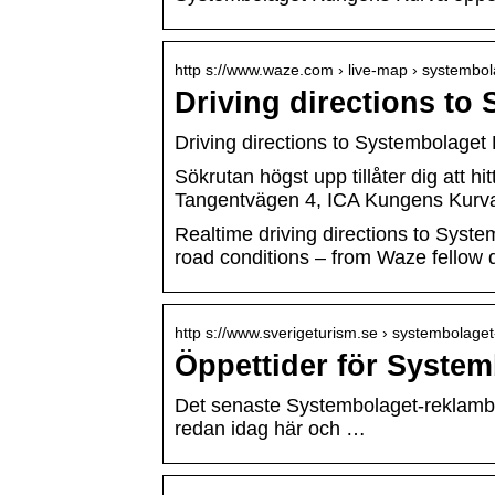
http s://www.waze.com › live-map › systemb
Driving directions t
Driving directions to Systembolag
Sökrutan högst upp tillåter dig att hi
Tangentvägen 4, ICA Kungens Kurv
Realtime driving directions to Syst
road conditions – from Waze fellow d
http s://www.sverigeturism.se › systembolage
Öppettider för Syste
Det senaste Systembolaget-reklambla
redan idag här och …