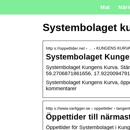
Mat
När
Systembolaget k
http s://oppettider.net › … › KUNGENS KURV
Systembolaget Kungens
Systembolaget Kungens Kurva. Stän
59.2706871861656, 17.9220094791
Systembolaget Kungens Kurva, öppetti
kommentarer
http s://www.varligger.se › oppettider › tange
Öppettider till närma
Öppettider för Systembolaget i Kung