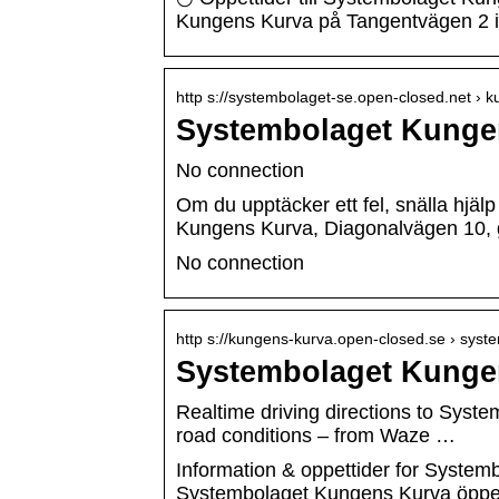
Kungens Kurva på Tangentvägen 2 i
http s://systembolaget-se.open-closed.net ›
Systembolaget Kungen
No connection
Om du upptäcker ett fel, snälla hjä
Kungens Kurva, Diagonalvägen 10
No connection
http s://kungens-kurva.open-closed.se › sys
Systembolaget Kungen
Realtime driving directions to Syst
road conditions – from Waze …
Information & oppettider for Syst
Systembolaget Kungens Kurva öppet