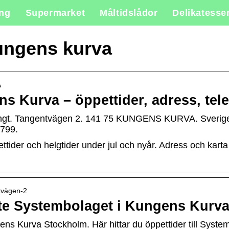
ing
Supermarket
Måltidslådor
Delikatesse
ungens kurva
A
 Kurva – öppettider, adress, tel
gt. Tangentvägen 2. 141 75 KUNGENS KURVA. Sverige. 
799.
der och helgtider under jul och nyår. Adress och karta f
ntvägen-2
ste Systembolaget i Kungens Kurv
ens Kurva Stockholm. Här hittar du öppettider till Syst