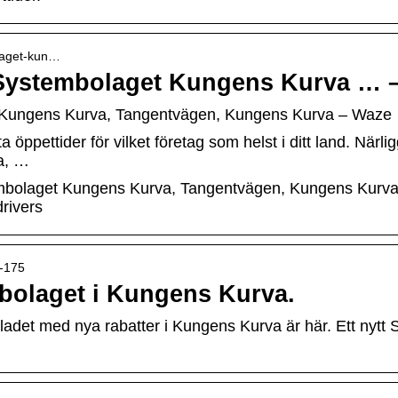
olaget-kun…
o Systembolaget Kungens Kurva … 
et Kungens Kurva, Tangentvägen, Kungens Kurva – Waze
tta öppettider för vilket företag som helst i ditt land. När
a, …
embolaget Kungens Kurva, Tangentvägen, Kungens Kurva, 
rivers
t-175
mbolaget i Kungens Kurva.
det med nya rabatter i Kungens Kurva är här. Ett nytt 