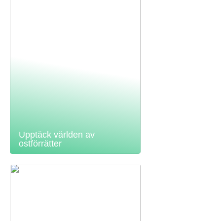
Upptäck världen av
ostförrätter