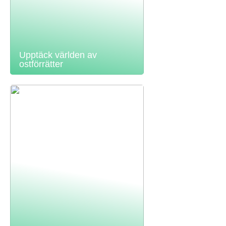
Upptäck världen av
ostförrätter