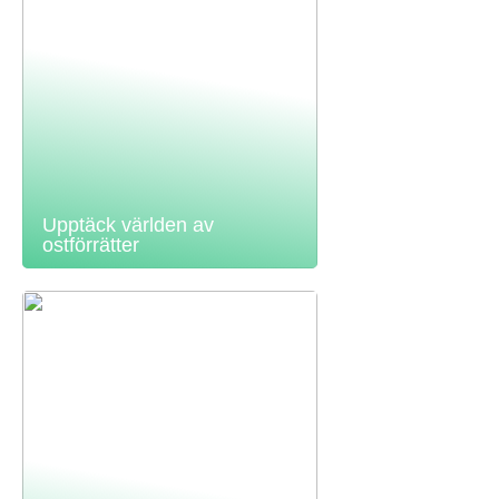
Upptäck världen av
ostförrätter