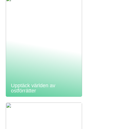
Upptäck världen av
ostförrätter