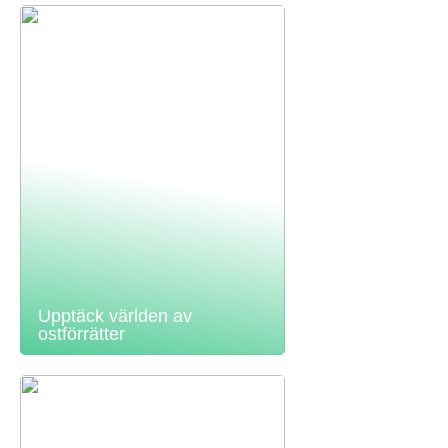
Upptäck världen av
ostförrätter