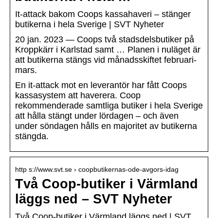
It-attack bakom Coops kassahaveri – stänger
butikerna i hela Sverige | SVT Nyheter
20 jan. 2023 — Coops två stadsdelsbutiker på
Kroppkärr i Karlstad samt … Planen i nuläget är
att butikerna stängs vid månadsskiftet februari-
mars.
En it-attack mot en leverantör har fått Coops
kassasystem att haverera. Coop
rekommenderade samtliga butiker i hela Sverige
att hålla stängt under lördagen – och även
under söndagen hålls en majoritet av butikerna
stängda.
http s://www.svt.se › coopbutikernas-ode-avgors-idag
Två Coop-butiker i Värmland
läggs ned – SVT Nyheter
Två Coop-butiker i Värmland läggs ned | SVT