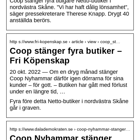
Coop stänger fyra tidigare Netto-butiker i
nordvästra Skåne. ”Vi har haft dålig lönsamhet”,
säger pressekreterare Therese Knapp. Drygt 40
anställda berörs.
http s://www.fri-kopenskap.se › article › view › coop_st…
Coop stänger fyra butiker –
Fri Köpenskap
20 okt. 2022 — Om en dryg månad stänger
Coop Nyhammar därför igen dörrarna för sina
kunder – för gott. – Butiken har gått med förlust
under en längre tid, …
Fyra före detta Netto-butiker i nordvästra Skåne
går i graven.
http s://www.dalademokraten.se › coop-nyhammar-stanger…
Coop Nyhammar stänger