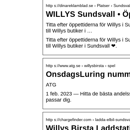
http s://dinareklamblad.se › Platser › Sundsval
WILLYS Sundsvall • Öp
Titta efter öppettiderna för Willys i
till Willys butiker i …
Titta efter öppettiderna för Willys i
till Willys butiker i Sundsvall ❤.
http s://www.atg.se › willysbirsta › spel
OnsdagsLuring nummer
ATG
1 feb. 2023 — Hitta de bästa andelss
passar dig.
http s://chargefinder.com › ladda-elbil-sundsva
Willys Birsta Laddstat