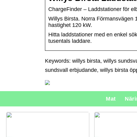
ChargeFinder – Laddstationer för elb
Willys Birsta. Norra Förmansvägen 1
hastighet 120 kW.
Hitta laddstationer med en enkel sökni
tusentals laddare.
Keywords: willys birsta, willys sundsva
sundsvall erbjudande, willys birsta öpp
Mat
När