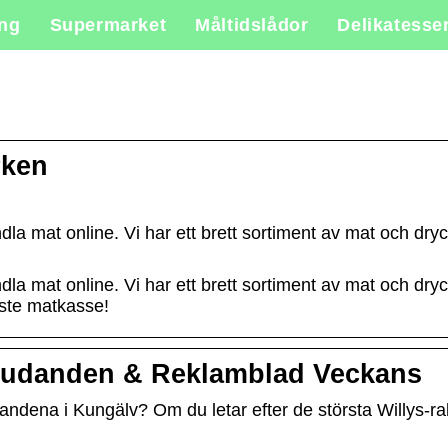
ing
Supermarket
Måltidslådor
Delikatesse
rken
la mat online. Vi har ett brett sortiment av mat och dryck
la mat online. Vi har ett brett sortiment av mat och dryck
aste matkasse!
rbjudanden & Reklamblad Veckans
dandena i Kungälv? Om du letar efter de största Willys-ra