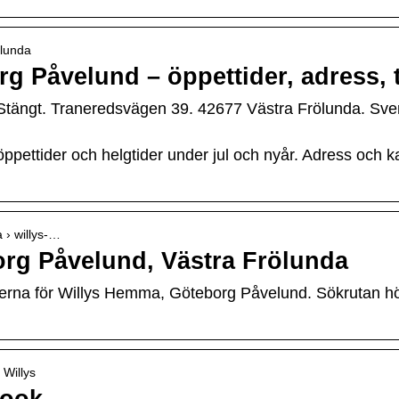
ölunda
 Påvelund – öppettider, adress, 
ängt. Traneredsvägen 39. 42677 Västra Frölunda. Sver
ttider och helgtider under jul och nyår. Adress och kart
a › willys-…
rg Påvelund, Västra Frölunda
rna för Willys Hemma, Göteborg Påvelund. Sökrutan högst
 Willys