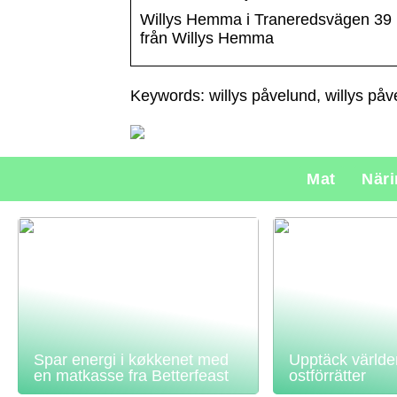
Willys Hemma i Traneredsvägen 39 p
från Willys Hemma
Keywords: willys påvelund, willys på
Mat
När
Spar energi i køkkenet med
Upptäck världe
en matkasse fra Betterfeast
ostförrätter