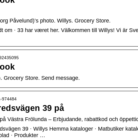
book
rg Påvelund)’s photo. Willys. Grocery Store.
dt om · 33 har været her. Välkommen till Willys! Vi är S
292435095
book
. Grocery Store. Send message.
ik-974484
redsvägen 39 på
 Västra Frölunda – Erbjudande, rabattkod och öppettide
dsvägen 39 · Willys Hemma kataloger · Matbutiker kata
blad · Produkter …