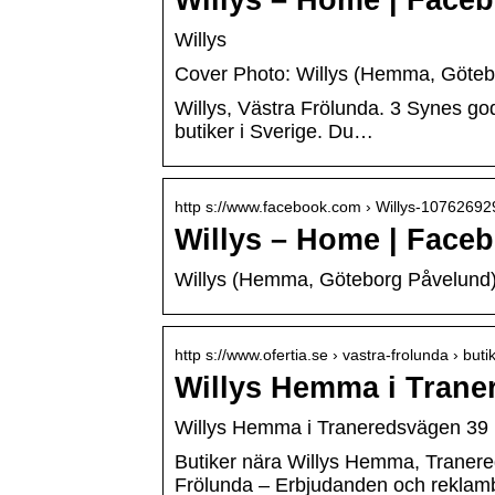
Willys – Home | Face
Willys
Cover Photo: Willys (Hemma, Götebo
Willys, Västra Frölunda. 3 Synes go
butiker i Sverige. Du…
http s://www.facebook.com › Willys-1076269
Willys – Home | Face
Willys (Hemma, Göteborg Påvelund)
http s://www.ofertia.se › vastra-frolunda › but
Willys Hemma i Trane
Willys Hemma i Traneredsvägen 39 på
Butiker nära Willys Hemma, Tranere
Frölunda – Erbjudanden och reklam