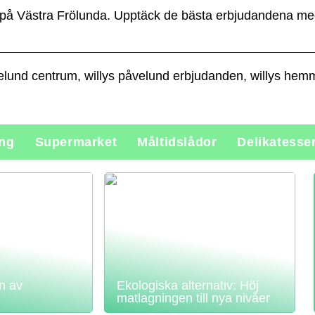
å Västra Frölunda. Upptäck de bästa erbjudandena med 
velund centrum, willys påvelund erbjudanden, willys he
ing
Supermarket
Måltidslådor
Delikatesse
n av
Ekologiska alternativ: Höj
matlagningen till nya nivåer