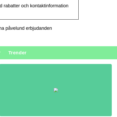
rabatter och kontaktinformation
mma påvelund erbjudanden
r
Trender