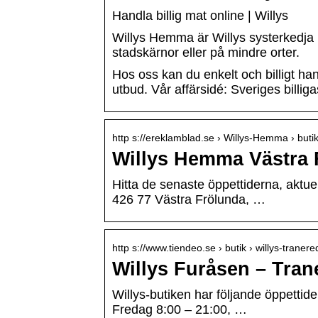
Handla billig mat online | Willys
Willys Hemma är Willys systerkedja m
stadskärnor eller på mindre orter.
Hos oss kan du enkelt och billigt hand
utbud. Vår affärsidé: Sveriges billig
http s://ereklamblad.se › Willys-Hemma › buti
Willys Hemma Västra 
Hitta de senaste öppettiderna, akt
426 77 Västra Frölunda, …
http s://www.tiendeo.se › butik › willys-trane
Willys Furåsen – Tran
Willys-butiken har följande öppetti
Fredag 8:00 – 21:00, …