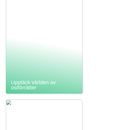
Upptäck världen av
ostförrätter