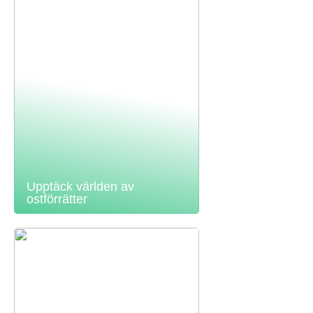
Upptäck världen av
ostförrätter