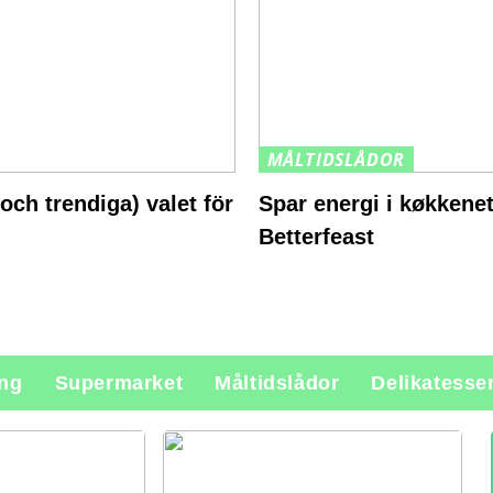
MÅLTIDSLÅDOR
och trendiga) valet för
Spar energi i køkkene
Betterfeast
ing
Supermarket
Måltidslådor
Delikatesse