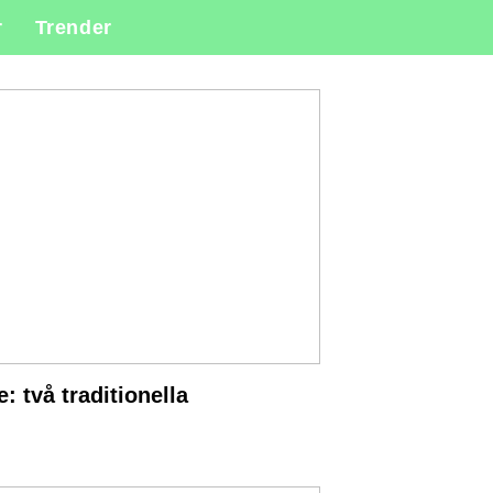
r
Trender
: två traditionella