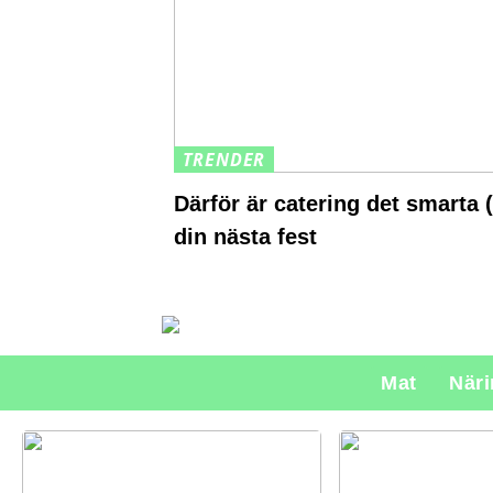
TRENDER
Därför är catering det smarta (
din nästa fest
Mat
När