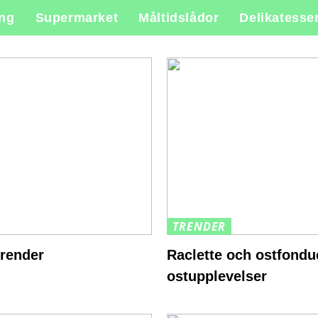
ing
Supermarket
Måltidslådor
Delikatesse
TRENDER
trender
Raclette och ostfondue
ostupplevelser