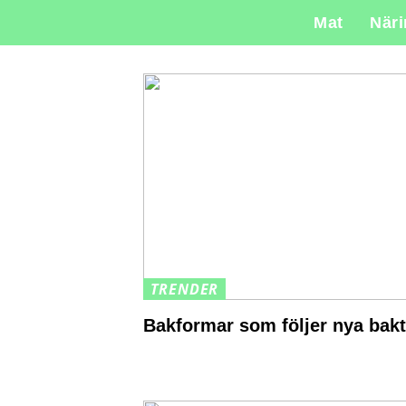
Mat
När
TRENDER
Bakformar som följer nya bak