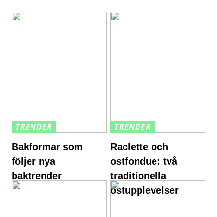
TRENDER
TRENDER
Bakformar som
Raclette och
följer nya
ostfondue: två
baktrender
traditionella
ostupplevelser