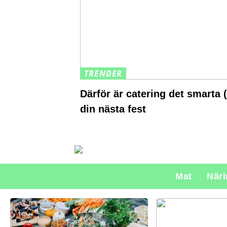
TRENDER
Därför är catering det smarta (
din nästa fest
Mat
När