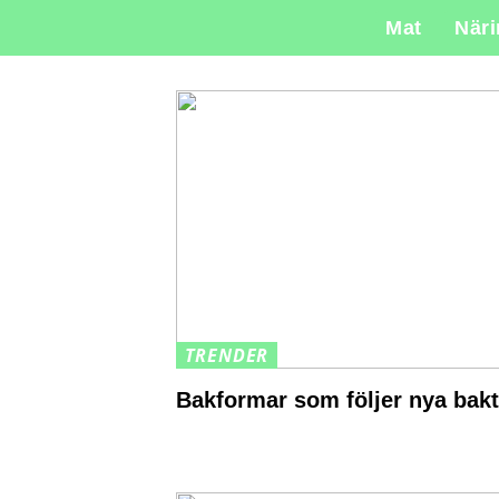
Mat
När
TRENDER
Bakformar som följer nya bak