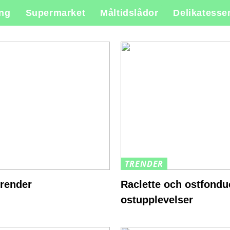
ing
Supermarket
Måltidslådor
Delikatesse
TRENDER
trender
Raclette och ostfondue
ostupplevelser