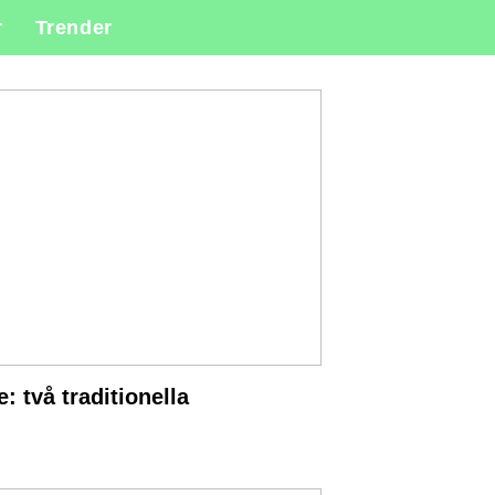
r
Trender
: två traditionella