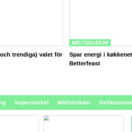
MÅLTIDSLÅDOR
och trendiga) valet för
Spar energi i køkkene
Betterfeast
ing
Supermarket
Måltidslådor
Delikatesse